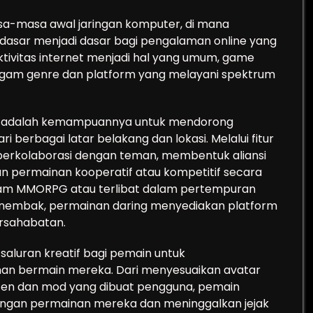
asa-masa awal jaringan komputer, di mana
dasar menjadi dasar bagi pengalaman online yang
ektivitas internet menjadi hal yang umum, game
gam genre dan platform yang melayani spektrum
ine adalah kemampuannya untuk mendorong
ri berbagai latar belakang dan lokasi. Melalui fitur
berkolaborasi dengan teman, membentuk aliansi
n permainan kooperatif atau kompetitif secara
alam MMORPG atau terlibat dalam pertempuran
nembak, permainan daring menyediakan platform
ersahabatan.
 saluran kreatif bagi pemain untuk
an bermain mereka. Dari menyesuaikan avatar
ten dan mod yang dibuat pengguna, pemain
ungan permainan mereka dan meninggalkan jejak