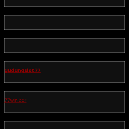
gudangslot 77
77win.bar