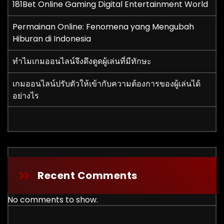
181Bet Online Gaming Digital Entertainment World
Permainan Online: Fenomena yang Mengubah
Hiburan di Indonesia
ทำไมเกมออนไลน์จึงดึงดูดผู้เล่นที่มีทักษะ
เกมออนไลน์ปรับตัวให้เข้ากับความต้องการของผู้เล่นได้
อย่างไร
Recent Comments
No comments to show.